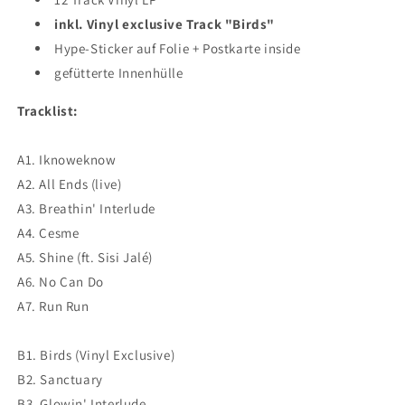
inkl. Vinyl exclusive Track "Birds"
Hype-Sticker auf Folie + Postkarte inside
gefütterte Innenhülle
Tracklist:
A1. Iknoweknow
A2. All Ends (live)
A3. Breathin' Interlude
A4. Cesme
A5. Shine (ft. Sisi Jalé)
A6. No Can Do
A7. Run Run
B1. Birds (Vinyl Exclusive)
B2. Sanctuary
B3. Glowin' Interlude