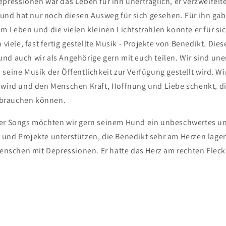
pressionen war das Leben für ihn unerträglich, er verzweifelt
d hat nur noch diesen Ausweg für sich gesehen. Für ihn gab
m Leben und die vielen kleinen Lichtstrahlen konnte er für si
h viele, fast fertig gestellte Musik - Projekte von Benedikt. Di
d auch wir als Angehörige gern mit euch teilen. Wir sind unen
seine Musik der Öffentlichkeit zur Verfügung gestellt wird. W
 wird und den Menschen Kraft, Hoffnung und Liebe schenkt, di
brauchen können.
er Songs möchten wir gern seinem Hund ein unbeschwertes un
und Projekte unterstützen, die Benedikt sehr am Herzen lagen
Menschen mit Depressionen. Er hatte das Herz am rechten Fleck.