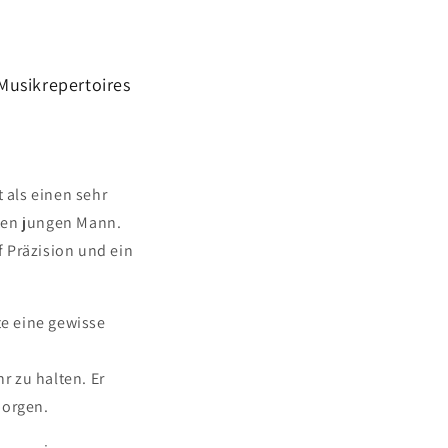
Musikrepertoires
 als einen sehr
dten jungen Mann.
f Präzision und ein
te eine gewisse
n
r zu halten. Er
borgen.