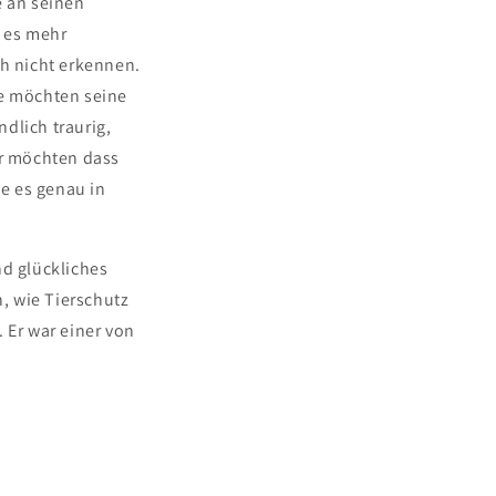
e an seinen
 es mehr
ch nicht erkennen.
ese möchten seine
dlich traurig,
ir möchten dass
e es genau in
d glückliches
, wie Tierschutz
 Er war einer von