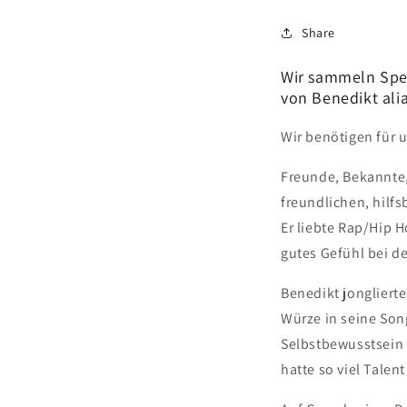
Share
Wir sammeln Spen
von Benedikt ali
Wir benötigen für 
Freunde, Bekannte,
freundlichen, hilf
Er liebte Rap/Hip H
gutes Gefühl bei de
Benedikt jonglierte
Würze in seine Song
Selbstbewusstsein 
hatte so viel Talen