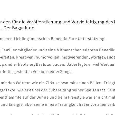
den für die Veröffentlichung und Vervielfältigung des 
as Der Baggalude.
unseren Lieblingsmenschen Benedikt Eure Unterstützung.
 Familienmitglieder und seine Mitmenschen erlebten Benedikt
sbereiten, kreativen, humorvollen, motivierenden, wortgewan
op und er liebte es, Beats zu bauen. Dabei legte er viel Wert au
r fertig gestellten Version seiner Songs.
 mit den Wörtern wie ein Zirkusclown mit seinen Bällen. Er leg
s/Texte, wie er es bei der Zubereitung seiner Speisen tat. Sei
entflammte auf der Bühne und beim Freestyle war er nicht meh
t und Energie, aber seine innere Traurigkeit hat er vor allen ver