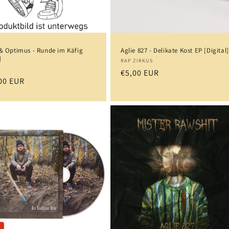
 & Optimus - Runde im Käfig
Aglie 827 - Delikate Kost EP [Digital]
]
Anbieter:
RAP ZIRKUS
eter:
7
Normaler
€5,00 EUR
aler
00 EUR
Preis
s