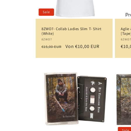
Sale
8ZWO7- Collab Ladies Slim T- Shirt
Aglie
(White)
[Tape
Anbieter:
Anbi
8ZWO7
8ZWO
Normaler
Verkaufspreis
Von €10,00 EUR
Norm
€10,
€15,00 EUR
Preis
Prei
Sale