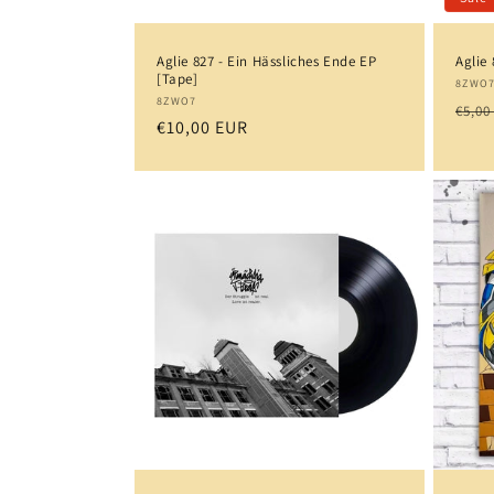
Aglie 827 - Ein Hässliches Ende EP
Aglie 
[Tape]
Anbi
8ZWO
Anbieter:
8ZWO7
Norm
€5,00
Normaler
€10,00 EUR
Prei
Preis