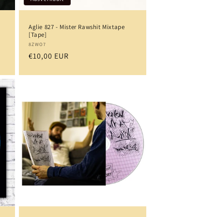
Aglie 827 - Mister Rawshit Mixtape
[Tape]
Anbieter:
8ZWO7
Normaler
€10,00 EUR
Preis