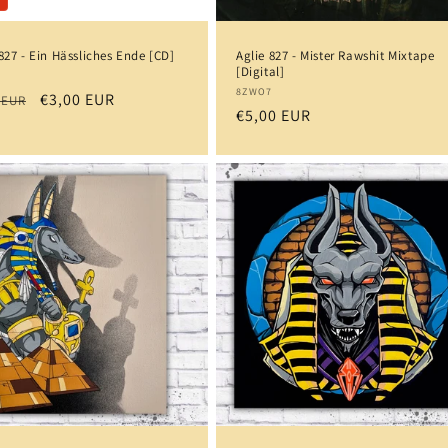
827 - Ein Hässliches Ende [CD]
Aglie 827 - Mister Rawshit Mixtape
[Digital]
eter:
7
Anbieter:
8ZWO7
aler
Verkaufspreis
€3,00 EUR
 EUR
Normaler
€5,00 EUR
s
Preis