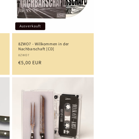
Ausverkauft
8ZWO7 - Willkommen in der
Nachbarschaft [CD]
Anbieter:
8ZWO7
Normaler
€5,00 EUR
Preis