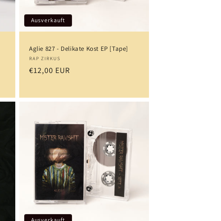
Ausverkauft
Aglie 827 - Delikate Kost EP [Tape]
Anbieter:
RAP ZIRKUS
Normaler
€12,00 EUR
Preis
Ausverkauft