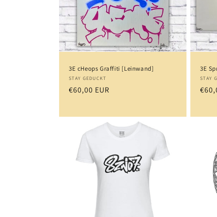
3E cHeops Graffiti [Leinwand]
3E Sp
Anbieter:
Anbi
STAY GEDUCKT
STAY 
Normaler
€60,00 EUR
Norm
€60,
Preis
Prei