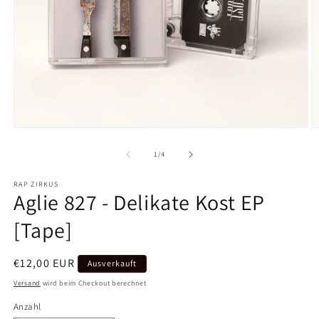
Medien
M
1
2
in
in
von
1
/
4
Modal
M
öffnen
ö
RAP ZIRKUS
Aglie 827 - Delikate Kost EP
[Tape]
Normaler
€12,00 EUR
Ausverkauft
Preis
Versand
wird beim Checkout berechnet
Anzahl