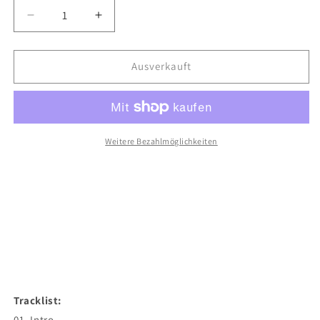
Verringere
Erhöhe
die
die
Menge
Menge
für
für
Ausverkauft
Aglie
Aglie
827
827
-
-
Delikate
Delikate
Kost
Kost
Weitere Bezahlmöglichkeiten
EP
EP
[Tape]
[Tape]
Tracklist:
01. Intro