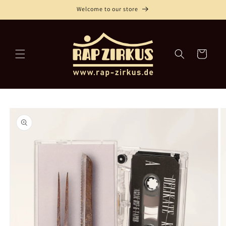
Direkt
Welcome to our store
zum
Inhalt
Warenkorb
oduktinformationen
ringen