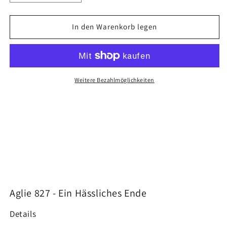
die
die
Menge
Menge
für
für
In den Warenkorb legen
Aglie
Aglie
827
827
-
-
Ein
Ein
Hässliches
Hässliches
Weitere Bezahlmöglichkeiten
Ende
Ende
[CD]
[CD]
Aglie 827 - Ein Hässliches Ende
Details