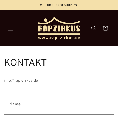
Direkt
Welcome to our store
zum
Inhalt
Warenkorb
KONTAKT
info@rap-zirkus.de
K
Name
o
n