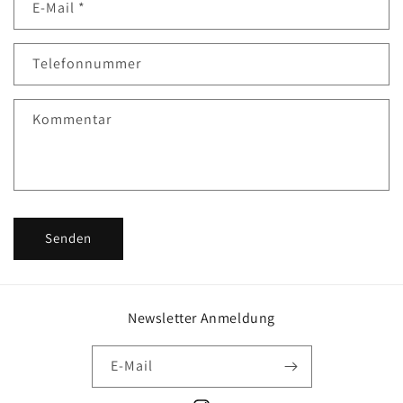
E-Mail
*
t
a
k
Telefonnummer
t
f
Kommentar
o
r
m
u
l
Senden
a
r
Newsletter Anmeldung
E-Mail