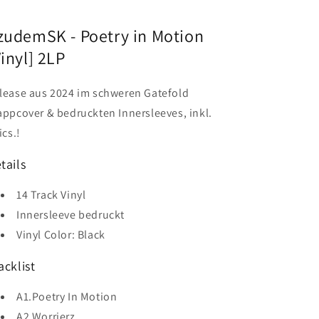
zudemSK - Poetry in Motion
Vinyl] 2LP
lease aus 2024 im schweren Gatefold
appcover & bedruckten Innersleeves, inkl.
ics.!
tails
14 Track Vinyl
Innersleeve bedruckt
Vinyl Color: Black
acklist
A1.Poetry In Motion
A2.Worrierz