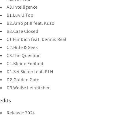
A3.Intelligence
B1.Luv U Too
B2.Arno pt.II feat. Kuzo
B3.Case Closed
C1.Für Dich feat. Dennis Real
C2.Hide & Seek
C3.The Question
C4.Kleine Freiheit
D1.Sei Sicher feat. PLH
D2.Golden Gate
D3.Weiße Leintücher
edits
Release: 2024