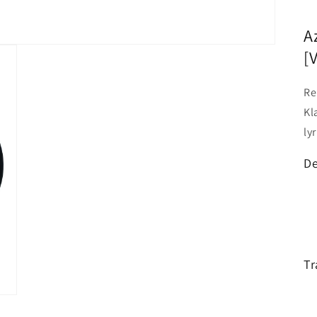
A
[
Re
Kl
lyr
De
Tr