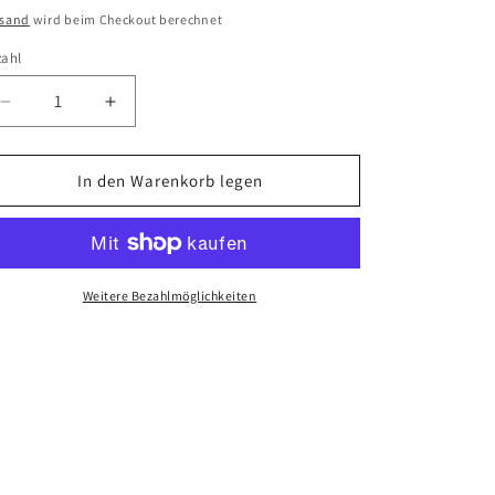
eis
rsand
wird beim Checkout berechnet
zahl
Verringere
Erhöhe
die
die
Menge
Menge
für
für
In den Warenkorb legen
AzudemSK
AzudemSK
-
-
Poetry
Poetry
in
in
Motion
Motion
Weitere Bezahlmöglichkeiten
[Vinyl]
[Vinyl]
2LP
2LP