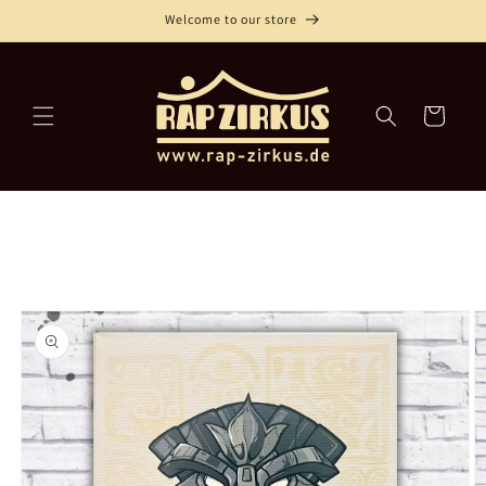
Direkt
Welcome to our store
zum
Inhalt
Warenkorb
oduktinformationen
ringen