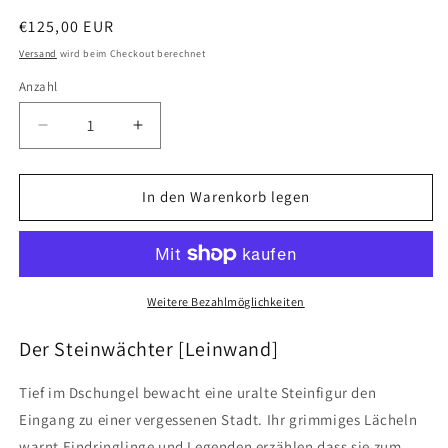
Normaler
€125,00 EUR
Preis
Versand
wird beim Checkout berechnet
Anzahl
Verringere
Erhöhe
die
die
Menge
Menge
für
für
In den Warenkorb legen
Der
Der
Steinwächter
Steinwächter
[Leinwand]
[Leinwand]
Weitere Bezahlmöglichkeiten
Der Steinwächter [Leinwand]
Tief im Dschungel bewacht eine uralte Steinfigur den
Eingang zu einer vergessenen Stadt. Ihr grimmiges Lächeln
warnt Eindringlinge und Legenden erzählen dass sie zum