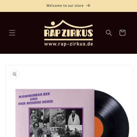
Direkt
Welcome to our store
zum
Inhalt
Warenkorb
oduktinformationen
ringen