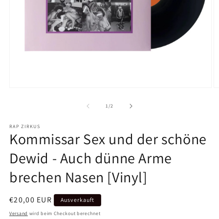
Medien
M
1
2
in
in
von
1
/
2
Modal
M
öffnen
ö
RAP ZIRKUS
Kommissar Sex und der schöne
Dewid - Auch dünne Arme
brechen Nasen [Vinyl]
Normaler
€20,00 EUR
Ausverkauft
Preis
Versand
wird beim Checkout berechnet