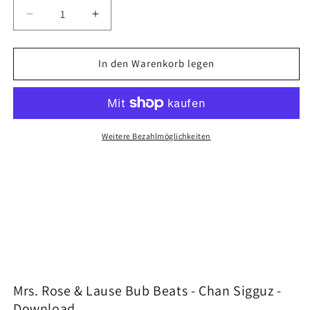
Verringere
Erhöhe
die
die
Menge
Menge
für
für
In den Warenkorb legen
Mrs.
Mrs.
Rose
Rose
&amp;
&amp;
Lause
Lause
Bub
Bub
Weitere Bezahlmöglichkeiten
Beats
Beats
-
-
Chan
Chan
Sigguz
Sigguz
[Digital]
[Digital]
Mrs. Rose & Lause Bub Beats - Chan Sigguz -
Download