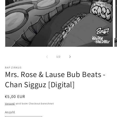
Medien
M
1
2
in
in
von
1
/
2
Modal
M
öffnen
ö
RAP ZIRKUS
Mrs. Rose & Lause Bub Beats -
Chan Sigguz [Digital]
Normaler
€5,00 EUR
Preis
Versand
wird beim Checkout berechnet
Anzahl