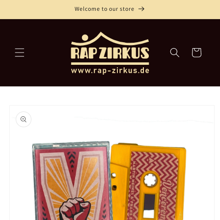
Direkt
Welcome to our store
zum
Inhalt
Warenkorb
oduktinformationen
ringen