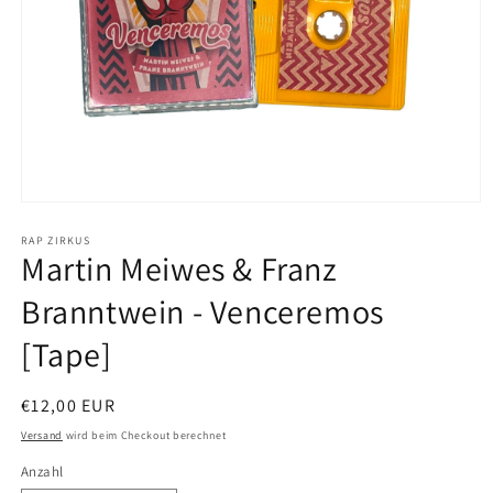
Medien
1
in
RAP ZIRKUS
Martin Meiwes & Franz
Modal
öffnen
Branntwein - Venceremos
[Tape]
Normaler
€12,00 EUR
Preis
Versand
wird beim Checkout berechnet
Anzahl