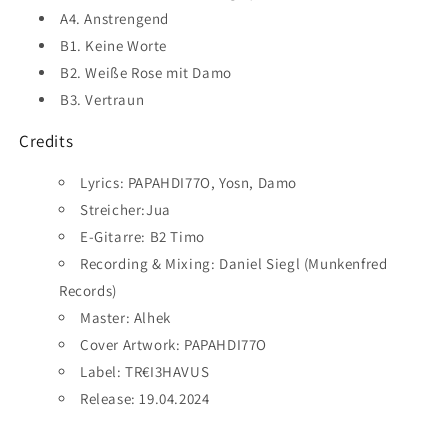
A4. Anstrengend
B1. Keine Worte
B2. Weiße Rose mit Damo
B3. Vertraun
Credits
Lyrics: PAPAHDI77O, Yosn, Damo
Streicher:Jua
E-Gitarre: B2 Timo
Recording & Mixing: Daniel Siegl (Munkenfred
Records)
Master: Alhek
Cover Artwork: PAPAHDI77O
Label: TR€I3HAVUS
Release: 19.04.2024