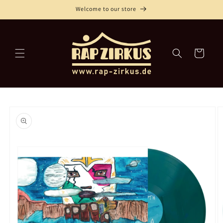
Direkt
Welcome to our store
zum
Inhalt
Warenkorb
oduktinformationen
ringen