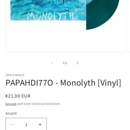
Medien
M
1
2
in
in
von
1
/
2
Modal
M
öffnen
ö
TR€I3HAVUS
PAPAHDI77O - Monolyth [Vinyl]
Normaler
€21,00 EUR
Preis
Versand
wird beim Checkout berechnet
Anzahl
Verringere
Erhöhe