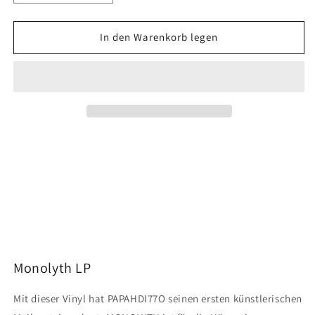
die
die
Menge
Menge
für
für
In den Warenkorb legen
PAPAHDI77O
PAPAHDI77O
-
-
Monolyth
Monolyth
[Vinyl]
[Vinyl]
Monolyth LP
Mit dieser Vinyl hat PAPAHDI77O seinen ersten künstlerischen